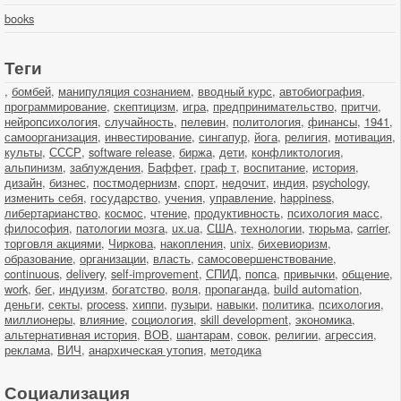
books
Теги
,
бомбей
,
манипуляция сознанием
,
вводный курс
,
автобиография
,
программирование
,
скептицизм
,
игра
,
предпринимательство
,
притчи
,
нейропсихология
,
случайность
,
пелевин
,
политология
,
финансы
,
1941
,
самоорганизация
,
инвестирование
,
сингапур
,
йога
,
религия
,
мотивация
,
культы
,
СССР
,
software release
,
биржа
,
дети
,
конфликтология
,
альпинизм
,
заблуждения
,
Баффет
,
граф т
,
воспитание
,
история
,
дизайн
,
бизнес
,
постмодернизм
,
спорт
,
недочит
,
индия
,
psychology
,
изменить себя
,
государство
,
учения
,
управление
,
happiness
,
либертарианство
,
космос
,
чтение
,
продуктивность
,
психология масс
,
философия
,
патологии мозга
,
ux.ua
,
США
,
технологии
,
тюрьма
,
carrier
,
торговля акциями
,
Чиркова
,
накопления
,
unix
,
бихевиоризм
,
образование
,
организации
,
власть
,
самосовершенствование
,
continuous
,
delivery
,
self-improvement
,
СПИД
,
попса
,
привычки
,
общение
,
work
,
бег
,
индуизм
,
богатство
,
воля
,
пропаганда
,
build automation
,
деньги
,
секты
,
process
,
хиппи
,
пузыри
,
навыки
,
политика
,
психология
,
миллионеры
,
влияние
,
социология
,
skill development
,
экономика
,
альтернативная история
,
ВОВ
,
шантарам
,
совок
,
религии
,
агрессия
,
реклама
,
ВИЧ
,
анархическая утопия
,
методика
Социализация