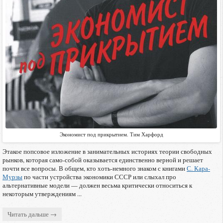
Экономист под прикрытием. Тим Харфорд
Этакое попсовое изложение в занимательных историях теории свободных
рынков, которая само-собой оказывается единственно верной и решает
почти все вопросы. В общем, кто хоть-немного знаком с книгами
С. Кара-
Мурзы
по части устройства экономики СССР или слыхал про
альтернативные модели — должен весьма критически относиться к
некоторым утверждениям ...
Читать дальше →