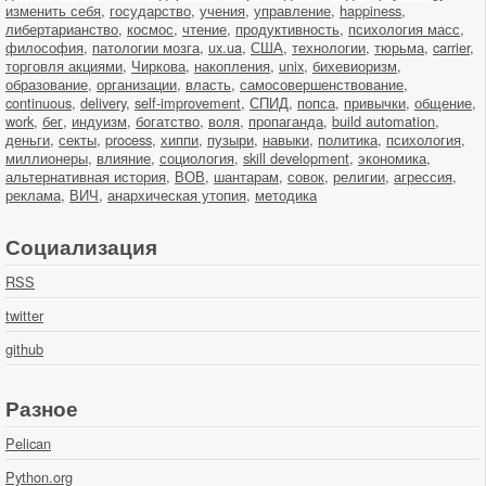
изменить себя
,
государство
,
учения
,
управление
,
happiness
,
либертарианство
,
космос
,
чтение
,
продуктивность
,
психология масс
,
философия
,
патологии мозга
,
ux.ua
,
США
,
технологии
,
тюрьма
,
carrier
,
торговля акциями
,
Чиркова
,
накопления
,
unix
,
бихевиоризм
,
образование
,
организации
,
власть
,
самосовершенствование
,
continuous
,
delivery
,
self-improvement
,
СПИД
,
попса
,
привычки
,
общение
,
work
,
бег
,
индуизм
,
богатство
,
воля
,
пропаганда
,
build automation
,
деньги
,
секты
,
process
,
хиппи
,
пузыри
,
навыки
,
политика
,
психология
,
миллионеры
,
влияние
,
социология
,
skill development
,
экономика
,
альтернативная история
,
ВОВ
,
шантарам
,
совок
,
религии
,
агрессия
,
реклама
,
ВИЧ
,
анархическая утопия
,
методика
Социализация
RSS
twitter
github
Разное
Pelican
Python.org