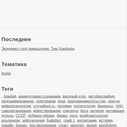
Последнее
Экономист под прикрытием. Тим Харфорд
Тематика
books
Теги
,
бомбей
,
манипуляция сознанием
,
вводный курс
,
автобиография
,
программирование
,
скептицизм
,
игра
,
предпринимательство
,
притчи
,
нейропсихология
,
случайность
,
пелевин
,
политология
,
финансы
,
1941
,
самоорганизация
,
инвестирование
,
сингапур
,
йога
,
религия
,
мотивация
,
культы
,
СССР
,
software release
,
биржа
,
дети
,
конфликтология
,
альпинизм
,
заблуждения
,
Баффет
,
граф т
,
воспитание
,
история
,
дизайн
,
бизнес
,
постмодернизм
,
спорт
,
недочит
,
индия
,
psychology
,