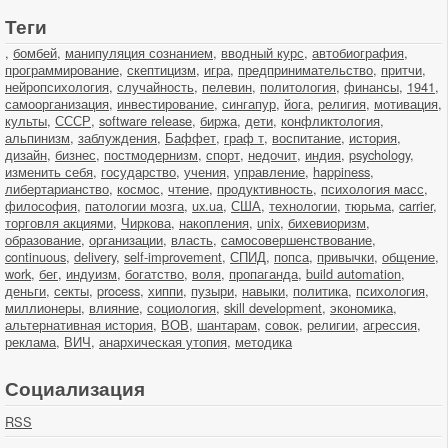
Теги
,
бомбей
,
манипуляция сознанием
,
вводный курс
,
автобиография
,
программирование
,
скептицизм
,
игра
,
предпринимательство
,
притчи
,
нейропсихология
,
случайность
,
пелевин
,
политология
,
финансы
,
1941
,
самоорганизация
,
инвестирование
,
сингапур
,
йога
,
религия
,
мотивация
,
культы
,
СССР
,
software release
,
биржа
,
дети
,
конфликтология
,
альпинизм
,
заблуждения
,
Баффет
,
граф т
,
воспитание
,
история
,
дизайн
,
бизнес
,
постмодернизм
,
спорт
,
недочит
,
индия
,
psychology
,
изменить себя
,
государство
,
учения
,
управление
,
happiness
,
либертарианство
,
космос
,
чтение
,
продуктивность
,
психология масс
,
философия
,
патологии мозга
,
ux.ua
,
США
,
технологии
,
тюрьма
,
carrier
,
торговля акциями
,
Чиркова
,
накопления
,
unix
,
бихевиоризм
,
образование
,
организации
,
власть
,
самосовершенствование
,
continuous
,
delivery
,
self-improvement
,
СПИД
,
попса
,
привычки
,
общение
,
work
,
бег
,
индуизм
,
богатство
,
воля
,
пропаганда
,
build automation
,
деньги
,
секты
,
process
,
хиппи
,
пузыри
,
навыки
,
политика
,
психология
,
миллионеры
,
влияние
,
социология
,
skill development
,
экономика
,
альтернативная история
,
ВОВ
,
шантарам
,
совок
,
религии
,
агрессия
,
реклама
,
ВИЧ
,
анархическая утопия
,
методика
Социализация
RSS