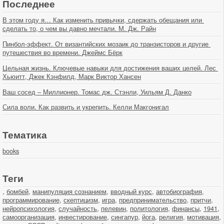
Последнее
В этом году я… Как изменить привычки, сдержать обещания или 
сделать то, о чем вы давно мечтали. М. Дж. Райн
Пинбол-эффект. От византийских мозаик до транзисторов и другие 
путешествия во времени. Джеймс Бёрк
Цельная жизнь. Ключевые навыки для достижения ваших целей. Лес 
Хьюитт, Джек Кэнфилд, Марк Виктор Хансен
Ваш сосед – Миллионер. Томас дж. Стэнли, Уильям Д. Данко
Сила воли. Как развить и укрепить. Келли Макгонигал
Тематика
books
Теги
,
бомбей
,
манипуляция сознанием
,
вводный курс
,
автобиография
,
программирование
,
скептицизм
,
игра
,
предпринимательство
,
притчи
,
нейропсихология
,
случайность
,
пелевин
,
политология
,
финансы
,
1941
,
самоорганизация
,
инвестирование
,
сингапур
,
йога
,
религия
,
мотивация
,