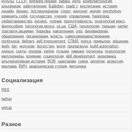
культы
,
СССР
,
software release
,
биржа
,
дети
,
конфликтология
,
альпинизм
,
заблуждения
,
Баффет
,
граф т
,
воспитание
,
история
,
дизайн
,
бизнес
,
постмодернизм
,
спорт
,
недочит
,
индия
,
psychology
,
изменить себя
,
государство
,
учения
,
управление
,
happiness
,
либертарианство
,
космос
,
чтение
,
продуктивность
,
психология масс
,
философия
,
патологии мозга
,
ux.ua
,
США
,
технологии
,
тюрьма
,
carrier
,
торговля акциями
,
Чиркова
,
накопления
,
unix
,
бихевиоризм
,
образование
,
организации
,
власть
,
самосовершенствование
,
continuous
,
delivery
,
self-improvement
,
СПИД
,
попса
,
привычки
,
общение
,
work
,
бег
,
индуизм
,
богатство
,
воля
,
пропаганда
,
build automation
,
деньги
,
секты
,
process
,
хиппи
,
пузыри
,
навыки
,
политика
,
психология
,
миллионеры
,
влияние
,
социология
,
skill development
,
экономика
,
альтернативная история
,
ВОВ
,
шантарам
,
совок
,
религии
,
агрессия
,
реклама
,
ВИЧ
,
анархическая утопия
,
методика
Социализация
RSS
twitter
github
Разное