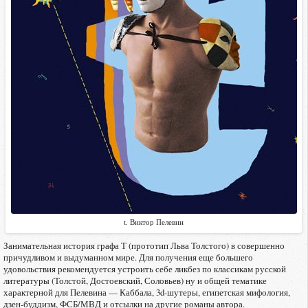
t. Виктор Пелевин
Занимательная история графа Т (прототип Льва Толстого) в совершенно
причудливом и выдуманном мире. Для получения еще большего
удовольствия рекомендуется устроить себе ликбез по классикам русской
литературы (Толстой, Достоевский, Соловьев) ну и общей тематике
характерной для Пелевина — Каббала, 3d-шутеры, египетская мифология,
дзен-буддизм, ФСБ/МВД и отсылки на другие романы автора.