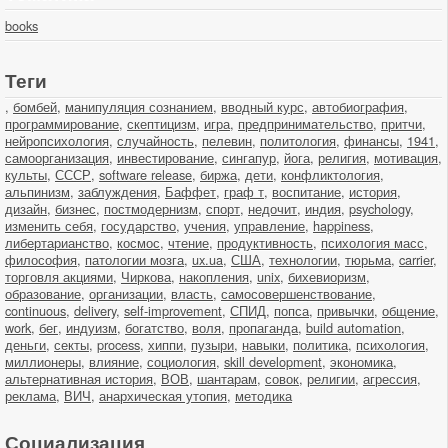
books
Теги
,
бомбей
,
манипуляция сознанием
,
вводный курс
,
автобиография
,
программирование
,
скептицизм
,
игра
,
предпринимательство
,
притчи
,
нейропсихология
,
случайность
,
пелевин
,
политология
,
финансы
,
1941
,
самоорганизация
,
инвестирование
,
сингапур
,
йога
,
религия
,
мотивация
,
культы
,
СССР
,
software release
,
биржа
,
дети
,
конфликтология
,
альпинизм
,
заблуждения
,
Баффет
,
граф т
,
воспитание
,
история
,
дизайн
,
бизнес
,
постмодернизм
,
спорт
,
недочит
,
индия
,
psychology
,
изменить себя
,
государство
,
учения
,
управление
,
happiness
,
либертарианство
,
космос
,
чтение
,
продуктивность
,
психология масс
,
философия
,
патологии мозга
,
ux.ua
,
США
,
технологии
,
тюрьма
,
carrier
,
торговля акциями
,
Чиркова
,
накопления
,
unix
,
бихевиоризм
,
образование
,
организации
,
власть
,
самосовершенствование
,
continuous
,
delivery
,
self-improvement
,
СПИД
,
попса
,
привычки
,
общение
,
work
,
бег
,
индуизм
,
богатство
,
воля
,
пропаганда
,
build automation
,
деньги
,
секты
,
process
,
хиппи
,
пузыри
,
навыки
,
политика
,
психология
,
миллионеры
,
влияние
,
социология
,
skill development
,
экономика
,
альтернативная история
,
ВОВ
,
шантарам
,
совок
,
религии
,
агрессия
,
реклама
,
ВИЧ
,
анархическая утопия
,
методика
Социализация